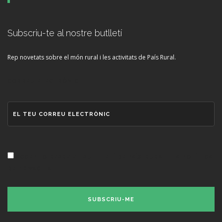
Subscriu-te al nostre butlletí
Rep novetats sobre el món rural i les activitats de País Rural.
CORREU ELECTRÒNIC:
ACCEPTO REBRE EL BUTLLETÍ DE PAÍS RURAL I LA POLÍTICA
DE PRIVACITAT.