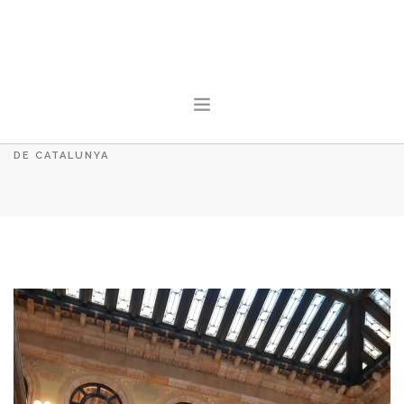
L'ACTUALITAT
HOME
L'ACTUALITAT
EN DEFENSA DEL MÓN RURAL, UN DIA AL PARLAMENT
DE CATALUNYA
INICI
CONEIX PAÍS RURAL
ACTUALITAT
SALA DE PREMSA
FES-TE SOCI
CONTACTE
SEARCH SITE