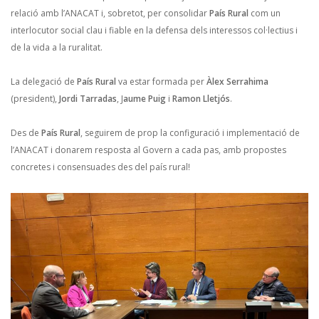
relació amb l’ANACAT i, sobretot, per consolidar
País Rural
com un
interlocutor social clau i fiable en la defensa dels interessos col·lectius i
de la vida a la ruralitat.
La delegació de
País Rural
va estar formada per
Àlex Serrahima
(president),
Jordi Tarradas
, J
aume Puig
i
Ramon Lletjós
.
Des de
País Rural
, seguirem de prop la configuració i implementació de
l’ANACAT i donarem resposta al Govern a cada pas, amb propostes
concretes i consensuades des del país rural!