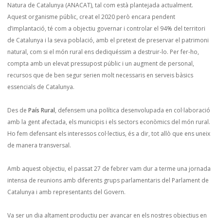
Natura de Catalunya (ANACAT), tal com està plantejada actualment.
Aquest organisme públic, creat el 2020 però encara pendent
d’implantació, té com a objectiu governar i controlar el 94% del territori
de Catalunya i la seva població, amb el pretext de preservar el patrimoni
natural, com si el món rural ens dediquéssim a destruir-lo. Per fer-ho,
compta amb un elevat pressupost públic i un augment de personal,
recursos que de ben segur serien molt necessaris en serveis bàsics
essencials de Catalunya.
Des de
País Rural
, defensem una política desenvolupada en col·laboració
amb la gent afectada, els municipis i els sectors econòmics del món rural.
Ho fem defensant els interessos col·lectius, és a dir, tot allò que ens uneix
de manera transversal.
Amb aquest objectiu, el passat 27 de febrer vam dur a terme una jornada
intensa de reunions amb diferents grups parlamentaris del Parlament de
Catalunya i amb representants del Govern.
Va ser un dia altament productiu per avançar en els nostres objectius en