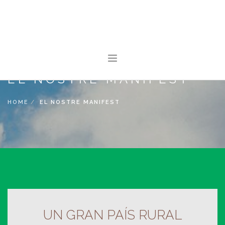
EL NOSTRE MANIFEST
INICI
HOME
EL NOSTRE MANIFEST
CONEIX PAÍS RURAL
ACTUALITAT
SALA DE PREMSA
FES-TE SOCI
CONTACTE
UN GRAN PAÍS RURAL
SEARCH SITE