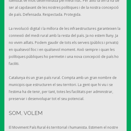
identitat ve molt determinada pel medi físic. Per això la terra ha de
ser al capdavant de les nostres polítiques i de la nostra concepció
de país. Defensada. Respectada. Protegida.
La revolució digital i la millora de les infraestructures garanteixen la
connexió del medi rural amb la resta del país. Ja no estem lluny. Ja
no vivim aïllats. Podem gaudir de tots els serveis (públics i privats)
en qualsevol lloc i en qualsevol moment. Això sempre i quan les
polítiques públiques ho permetin i una nova concepció de país ho
faciliti.
Catalunya és un gran país rural. Compta amb un gran nombre de
municipis que estructuren el seu territori. La gent que hi viu i se
l’estima ha de tenir, per tant, totes les facilitats per administrar,
preservar i desenvolupar tot el seu potencial.
SOM, VOLEM
El Moviment País Rural és territorial i humanista. Estimem el nostre