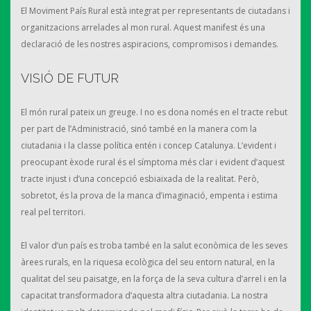
El Moviment País Rural està integrat per representants de ciutadans i
organitzacions arrelades al mon rural. Aquest manifest és una
declaració de les nostres aspiracions, compromisos i demandes.
VISIÓ DE FUTUR
El món rural pateix un greuge. I no es dona només en el tracte rebut
per part de l’Administració, sinó també en la manera com la
ciutadania i la classe política entén i concep Catalunya. L’evident i
preocupant èxode rural és el símptoma més clar i evident d’aquest
tracte injust i d’una concepció esbiaixada de la realitat. Però,
sobretot, és la prova de la manca d’imaginació, empenta i estima
real pel territori.
El valor d’un país es troba també en la salut econòmica de les seves
àrees rurals, en la riquesa ecològica del seu entorn natural, en la
qualitat del seu paisatge, en la força de la seva cultura d’arrel i en la
capacitat transformadora d’aquesta altra ciutadania. La nostra