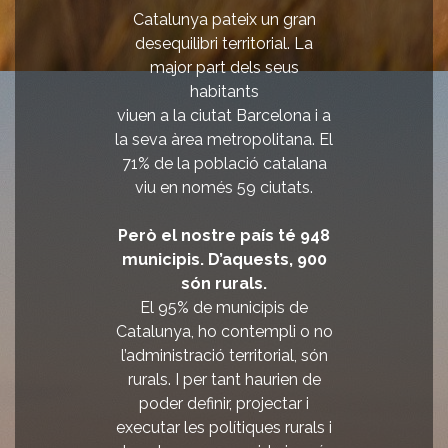
Catalunya pateix un gran
desequilibri territorial. La
major part dels seus
habitants
viuen a la ciutat Barcelona i a
la seva àrea metropolitana. El
71% de la població catalana
viu en només 59 ciutats.
Però el nostre país té 948
municipis. D’aquests, 900
són rurals.
El 95% de municipis de
Catalunya, ho contempli o no
l’administració territorial, són
rurals. I per tant haurien de
poder definir, projectar i
executar les polítiques rurals i