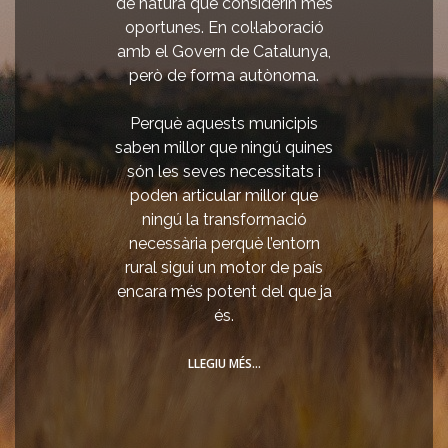
de natura que considerin més
oportunes. En col·laboració
amb el Govern de Catalunya,
però de forma autònoma.
Perquè aquests municipis
saben millor que ningú quines
són les seves necessitats i
poden articular millor que
ningú la transformació
necessària perquè l’entorn
rural sigui un motor de país
encara més potent del que ja
és.
LLEGIU MÉS
…