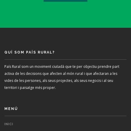
QUÍ SOM PAÍS RURAL?
País Rural som un moviment ciutadà que te per objectiu prendre part
activa de les decisions que afecten al món rural i que afectaran a les
vides de les persones, als seus projectes, als seus negocis i al seu
territori i paisatge més proper.
MENÚ
INICI