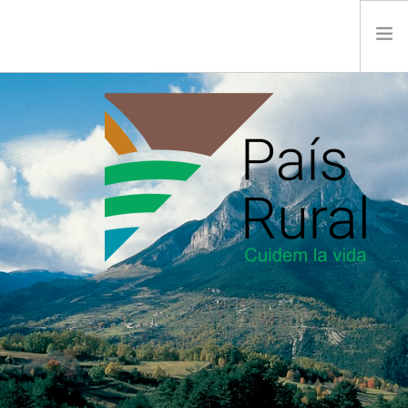
INICI
CONEIX PAÍS RURAL
ACTUALITAT
SALA DE PREMSA
FES-TE SOCI
CONTACTE
SEARCH SITE