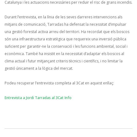
Catalunya i les actuacions necessàries per reduir el risc de grans incendis.
Durant l’entrevista, en la línia de les seves darreres intervencions als
mitjans de comunicació, Tarradas ha defensat la necessitat d’impulsar
una gestió forestal activa arreu del territori. Ha recordat que els boscos
són una infraestructura estratègica que requereix una inversió pública
suficient per garantir-ne la conservació i les funcions ambiental, social i
econòmica. També ha insistit en la necessitat d’adaptar els boscos al
clima actual i futur mitjançant criteris tècnics i científics, i no limitar la
gestió únicament a la lògica del mercat.
Podeu recuperar l’entrevista completa al 3Cat en aquest enllaç:
Entrevista a Jordi Tarradas al 3Cat Info