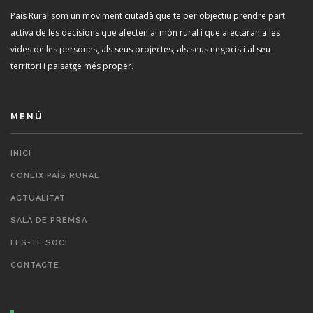
País Rural som un moviment ciutadà que te per objectiu prendre part
activa de les decisions que afecten al món rural i que afectaran a les
vides de les persones, als seus projectes, als seus negocis i al seu
territori i paisatge més proper.
MENÚ
INICI
CONEIX PAÍS RURAL
ACTUALITAT
SALA DE PREMSA
FES-TE SOCI
CONTACTE