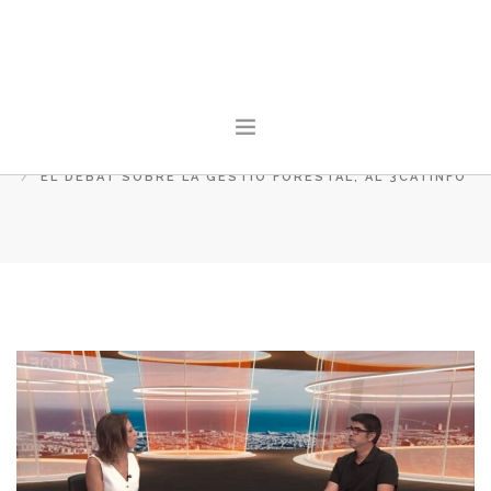
L'ACTUALITAT
HOME
L'ACTUALITAT
EL DEBAT SOBRE LA GESTIÓ FORESTAL, AL 3CATINFO
INICI
CONEIX PAÍS RURAL
ACTUALITAT
SALA DE PREMSA
FES-TE SOCI
CONTACTE
SEARCH SITE