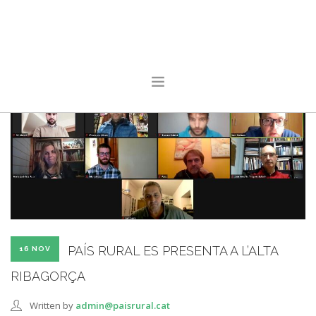
INICI
CONEIX PAÍS RURAL
ACTUALITAT
SALA DE PREMSA
FES-TE SOCI
CONTACTE
PAÍS RURAL ES PRESENTA A L’ALTA
16 NOV
RIBAGORÇA
Written by
admin@paisrural.cat
SEARCH SITE