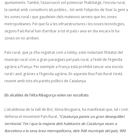
ajuntaments. També, l’associació vol potenciar l’habitatge, l’escola rural,
la sanitat amb consultoris als pobles… tot amb l’objectiu de fixar la gent a
les zones rural i que gaudeixin dels mateixos serveis que les zones
metropolitanes. Pel que fa a les infraestructures i les noves tecnologies,
segons País Rural han d’arribar a tot el país i avui en dia encara hi ha
zones on no arriben.
País rural, que ja s’ha registrat com a lobby, està redactant l’Estatut del
municipi rural com a gran paraigües pel país rural, a l’estil de l’Agenda
agrària a França. Per exemple a França està prohibit tancar una escola
rural i això gràcies a l’Agenda agrària. En aquesta línia País Rural s’està
reunint amb tots els partits polítics de Catalunya.
Els alcaldes de l’Alta Ribagorça volen ser escoltats
L’alcaldessa de la Vall de Boí, Sònia Bruguera, ha manifestat que, tal i com
defensa el moviment País Rural,
“Catalunya pateix un gran desequilibri
territorial. Tot i que la majoria dels habitants de Catalunya viuen a
Barcelona o la seva àrea metropolitana, dels 948 municipis del país, 900