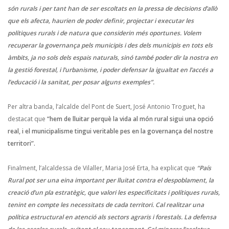
són rurals i per tant han de ser escoltats en la pressa de decisions d’allò
que els afecta, haurien de poder definir, projectar i executar les
polítiques rurals i de natura que considerin més oportunes. Volem
recuperar la governança pels municipis i des dels municipis en tots els
àmbits, ja no sols dels espais naturals, sinó també poder dir la nostra en
la gestió forestal, i l’urbanisme, i poder defensar la igualtat en l’accés a
l’educació i la sanitat, per posar alguns exemples”.
Per altra banda, l’alcalde del Pont de Suert, José Antonio Troguet, ha
destacat que
“hem de lluitar perquè la vida al món rural sigui una opció
real, i el municipalisme tingui veritable pes en la governança del nostre
territori”.
Finalment, l’alcaldessa de Vilaller, Maria José Erta, ha explicat que
“País
Rural pot ser una eina important per lluitat contra el despoblament, la
creació d’un pla estratègic, que valori les especificitats i polítiques rurals,
tenint en compte les necessitats de cada territori. Cal realitzar una
política estructural en atenció als sectors agraris i forestals. La defensa