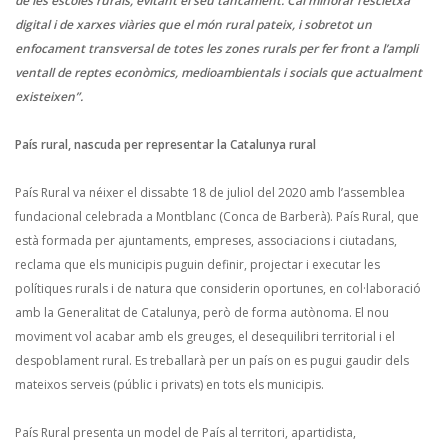
de les escoles rurals, evitant el seu tancament. Cal minorar l’escletxa
digital i de xarxes viàries que el món rural pateix, i sobretot un
enfocament transversal de totes les zones rurals per fer front a l’ampli
ventall de reptes econòmics, medioambientals i socials que actualment
existeixen”.
País rural, nascuda per representar la Catalunya rural
País Rural va néixer el dissabte 18 de juliol del 2020 amb l’assemblea
fundacional celebrada a Montblanc (Conca de Barberà). País Rural, que
està formada per ajuntaments, empreses, associacions i ciutadans,
reclama que els municipis puguin definir, projectar i executar les
polítiques rurals i de natura que considerin oportunes, en col·laboració
amb la Generalitat de Catalunya, però de forma autònoma. El nou
moviment vol acabar amb els greuges, el desequilibri territorial i el
despoblament rural. Es treballarà per un país on es pugui gaudir dels
mateixos serveis (públic i privats) en tots els municipis.
País Rural presenta un model de País al territori, apartidista,