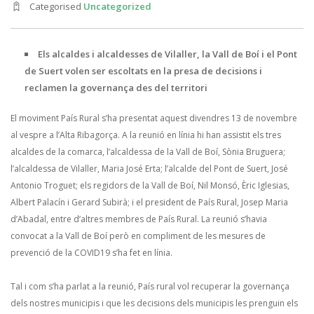
Categorised
Uncategorized
Els alcaldes i alcaldesses de Vilaller, la Vall de Boí i el Pont
de Suert volen ser escoltats en la presa de decisions
i
reclamen la governança des del territori
El moviment País Rural s’ha presentat aquest divendres 13 de novembre
al vespre a l’Alta Ribagorça. A la reunió en línia hi han assistit els tres
alcaldes de la comarca, l’alcaldessa de la Vall de Boí, Sònia Bruguera;
l’alcaldessa de Vilaller, Maria José Erta; l’alcalde del Pont de Suert, José
Antonio Troguet; els regidors de la Vall de Boí, Nil Monsó, Èric Iglesias,
Albert Palacín i Gerard Subirà; i el president de País Rural, Josep Maria
d’Abadal, entre d’altres membres de País Rural. La reunió s’havia
convocat a la Vall de Boí però en compliment de les mesures de
prevenció de la COVID19 s’ha fet en línia.
Tal i com s’ha parlat a la reunió, País rural vol recuperar la governança
dels nostres municipis i que les decisions dels municipis les prenguin els