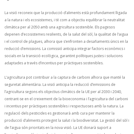
La visió reconeix que la producció d’aliments està profundament lligada
a la natura i els ecosistemes, i té com a objectiu equilibrar la neutralitat
climàtica per al 2050 amb una agricultura sostenible. Els pagesos
depenen d’ecosistemes resilients, de la salut del sòl, la qualitat de l’aigua
i el control de plagues, alhora que s’enfronten a desafiaments únics en la
reducció d’emissions. La comissió anticipa integrar factors econòmics i
socials en la transició ecològica, garantint polítiques justes i solucions
adaptades a través d’incentius per pràctiques sostenibles.
L’agricultura pot contribuir a la captura de carboni alhora que manté la
seguretat alimentària. La visió anticipa la reducció d’emissions de
l’agricultura segons els objectius climàtics de la UE per al 2030 i 2040,
centrant-se en el creixement de la bioeconomia i l’agricultura del carboni
i incentius per pràctiques sostenibles i respectuoses amb la natura. La
regulació dels pesticides es gestionarà amb cura per mantenir la
producció d’aliments protegint la salut i la biodiversitat. La gestió del sòl i
de l’aigua són prioritats en la nova visió. La UE donarà suport a