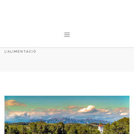
L'ACTUALITAT
HOME
L'ACTUALITAT
LA NOVA VISIÓ EUROPEA PER A L’AGRICULTURA I
L’ALIMENTACIÓ
INICI
CONEIX PAÍS RURAL
ACTUALITAT
SALA DE PREMSA
FES-TE SOCI
CONTACTE
SEARCH SITE