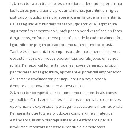
Un sector atractiu
, amb les condicions adequades per animar
les futures generacions a produir aliments, garantint un ingrés
just, suport públic i més transparència en la cadena alimentària.
Cal assegurar el futur dels pagesos i garantir que l’agricultura
sigui econòmicament viable. Això passa per diversificar les fonts
d’ingressos, enfortir la seva posició dins de la cadena alimentària
i garantir que puguin prosperar amb una remuneració justa.
També és fonamental recompensar adequadament els serveis
ecosistèmics i crear noves oportunitats per als joves en zones
rurals. Per això, cal fomentar que les noves generacions optin
per carreres en l’agricultura, aprofitant el potencial emprenedor
del sector agroalimentari per impulsar una nova onada
d’empreses innovadores en aquest àmbit.
Un sector competitiu i resilient
, amb resistència als canvis
geopolítics. Cal diversificar les relacions comercials, crear noves
oportunitats d’exportació i perseguir associacions internacionals.
Per garantir que tots els productes compleixin els mateixos
estàndards, la visió planteja alinear els estàndards per als
productes importats per assegurar que els ambiciosos