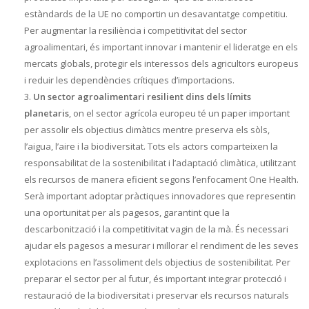
estàndards de la UE no comportin un desavantatge competitiu.
Per augmentar la resiliència i competitivitat del sector
agroalimentari, és important innovar i mantenir el lideratge en els
mercats globals, protegir els interessos dels agricultors europeus
i reduir les dependències crítiques d’importacions.
Un sector agroalimentari resilient
dins dels límits
planetaris
, on el sector agrícola europeu té un paper important
per assolir els objectius climàtics mentre preserva els sòls,
l’aigua, l’aire i la biodiversitat. Tots els actors comparteixen la
responsabilitat de la sostenibilitat i l’adaptació climàtica, utilitzant
els recursos de manera eficient segons l’enfocament One Health.
Serà important adoptar pràctiques innovadores que representin
una oportunitat per als pagesos, garantint que la
descarbonització i la competitivitat vagin de la mà. És necessari
ajudar els pagesos a mesurar i millorar el rendiment de les seves
explotacions en l’assoliment dels objectius de sostenibilitat. Per
preparar el sector per al futur, és important integrar protecció i
restauració de la biodiversitat i preservar els recursos naturals