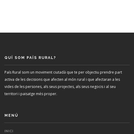
QUÍ SOM PAÍS RURAL?
País Rural som un moviment ciutadà que te per objectiu prendre part
activa de les decisions que afecten al món rural i que afectaran a les
vides de les persones, als seus projectes, als seus negocis i al seu
territori i paisatge més proper.
MENÚ
INICI