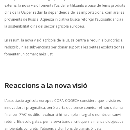
externs, la nova visió fomenta l’ús de fertilitzants a base de fems produïts
dins de la UE per reduir la dependència de les importacions, com ara les
provinents de Rússia. Aquesta iniciativa busca reforçar l’autosuficiència i
la sostenibilitat dins del sector agrícola europeu.
En resum, la nova visió agrícola de la UE se centra a reduir la burocràcia,
redistribuir les subvencions per donar suport a les petites explotacions i
fomentar un comerç més just.
Reaccions a la nova visió
L’associació agrícola europea COPA-COGECA considera que la visió és
innovadora i pragmàtica, però alerta que sense conèixer el nou sistema
financer (PAC) és difícil avaluar si hi ha un pla integral o només un canvi
retòric. Els ecologistes, per la seva banda, critiquen la manca d’objectius
ambientals concrets i l’absència d’un fons de transició justa.