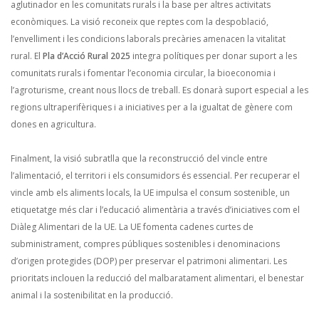
aglutinador en les comunitats rurals i la base per altres activitats
econòmiques. La visió reconeix que reptes com la despoblació,
l’envelliment i les condicions laborals precàries amenacen la vitalitat
rural. El
Pla d’Acció Rural 2025
integra polítiques per donar suport a les
comunitats rurals i fomentar l’economia circular, la bioeconomia i
l’agroturisme, creant nous llocs de treball. Es donarà suport especial a les
regions ultraperifèriques i a iniciatives per a la igualtat de gènere com
dones en agricultura.
Finalment, la visió subratlla que la reconstrucció del vincle entre
l’alimentació, el territori i els consumidors és essencial. Per recuperar el
vincle amb els aliments locals, la UE impulsa el consum sostenible, un
etiquetatge més clar i l’educació alimentària a través d’iniciatives com el
Diàleg Alimentari de la UE. La UE fomenta cadenes curtes de
subministrament, compres públiques sostenibles i denominacions
d’origen protegides (DOP) per preservar el patrimoni alimentari. Les
prioritats inclouen la reducció del malbaratament alimentari, el benestar
animal i la sostenibilitat en la producció.