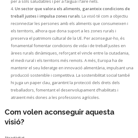
per a sòls saludables i per a l’aigua i l’aire nets.
Un sector que valora els aliments, garanteix condicions de
treball justes i impulsa zones rurals
. La visió té com a objectiu
reconnectar les persones amb els aliments que consumeixen i
els territoris, alhora que dona suport a les zones rurals i
preserva el patrimoni cultural de la UE. Per aconseguir-ho, és
fonamental fomentar condicions de vida i de treball justes en
àrees rurals dinàmiques, reforçant el vincle entre la ciutadania,
el medi rural i els territoris més remots. A més, Europa ha de
mantenir el seu lideratge en innovació alimentària, impulsant una
producció sostenible i competitiva. La sostenibilitat social també
hi juga un paper clau, garantint la protecció dels drets dels
treballadors, fomentant el desenvolupament d’habilitats i
atraient més dones a les professions agrícoles.
Com volen aconseguir aquesta
visió?
Atractivitat